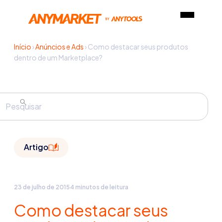
Início
›
Anúncios e Ads
›
Como destacar seus produtos
dentro de um Marketplace?
Artigo
23 de julho de 2015
4 minutos de leitura
Como destacar seus