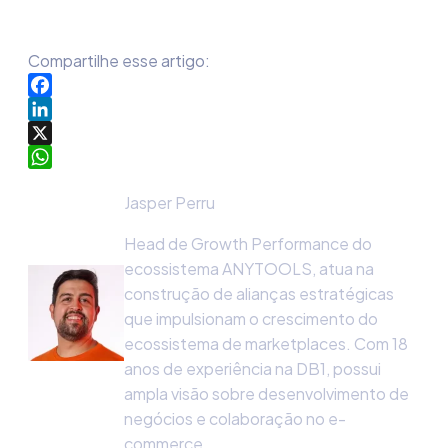
Compartilhe esse artigo:
Facebook
LinkedIn
X
WhatsApp
Jasper Perru
Head de Growth Performance do
ecossistema ANYTOOLS, atua na
construção de alianças estratégicas
que impulsionam o crescimento do
ecossistema de marketplaces. Com 18
anos de experiência na DB1, possui
ampla visão sobre desenvolvimento de
negócios e colaboração no e-
commerce.