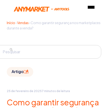
Início
›
Vendas
›
Como garantir segurança nos marketplaces
durante a venda?
Artigo
25 de fevereiro de 2025
7 minutos de leitura
Como garantir segurança