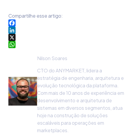
Compartilhe esse artigo:
Facebook
LinkedIn
X
WhatsApp
Nilson Soares
CTO do ANYMARKET, lidera a
estratégia de engenharia, arquitetura e
evolução tecnológica da plataforma.
Com mais de 10 anos de experiência em
desenvolvimento e arquitetura de
sistemas em diversos segmentos, atua
hoje na construção de soluções
escaláveis para operações em
marketplaces.