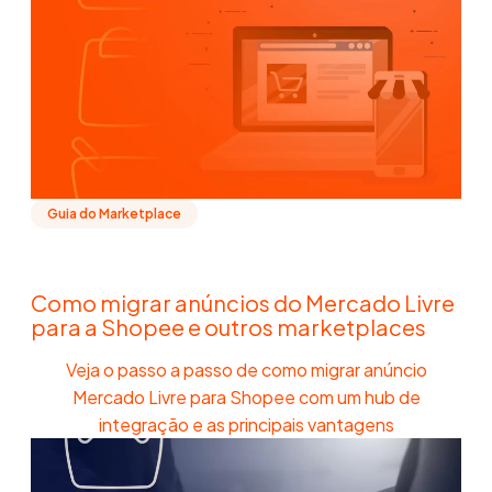
Guia do Marketplace
Como migrar anúncios do Mercado Livre
para a Shopee e outros marketplaces
Veja o passo a passo de como migrar anúncio
Mercado Livre para Shopee com um hub de
integração e as principais vantagens