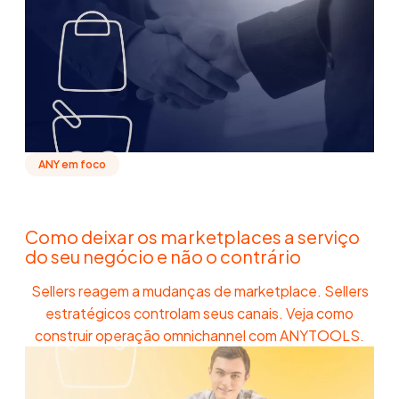
ANY em foco
Como deixar os marketplaces a serviço
do seu negócio e não o contrário
Sellers reagem a mudanças de marketplace. Sellers
estratégicos controlam seus canais. Veja como
construir operação omnichannel com ANYTOOLS.