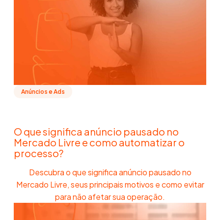
Anúncios e Ads
O que significa anúncio pausado no
Mercado Livre e como automatizar o
processo?
Descubra o que significa anúncio pausado no
Mercado Livre, seus principais motivos e como evitar
para não afetar sua operação.