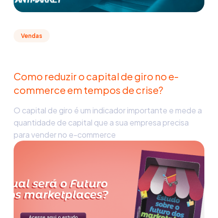
Vendas
Como reduzir o capital de giro no e-
commerce em tempos de crise?
O capital de giro é um indicador importante e mede a
quantidade de capital que a sua empresa precisa
para vender no e-commerce