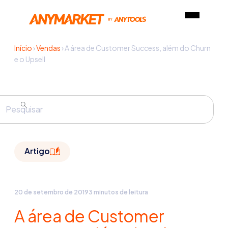
Início
›
Vendas
›
A área de Customer Success, além do Churn
e o Upsell
Artigo
20 de setembro de 2019
3 minutos de leitura
A área de Customer