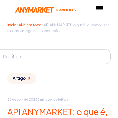
Início
›
ANY em foco
›
API ANYMARKET: o que é, quando usar
e como integrar sua operação
Artigo
26 de abril de 2026
8 minutos de leitura
API ANYMARKET: o que é,