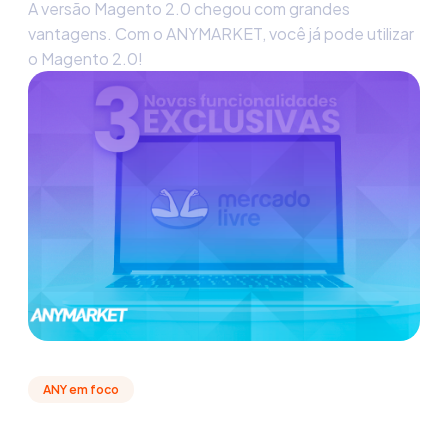
A versão Magento 2.0 chegou com grandes
vantagens. Com o ANYMARKET, você já pode utilizar
o Magento 2.0!
ANY em foco