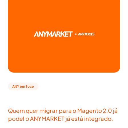
ANY em foco
Quem quer migrar para o Magento 2.0 já
pode! o ANYMARKET já está integrado.