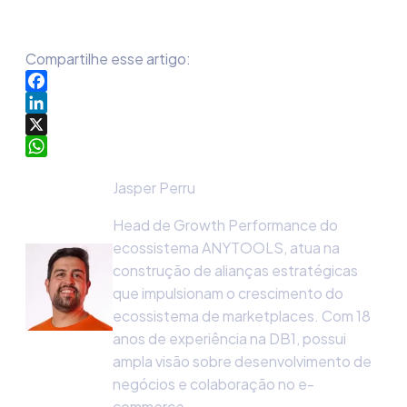
Compartilhe esse artigo:
Facebook
LinkedIn
X
WhatsApp
Jasper Perru
Head de Growth Performance do
ecossistema ANYTOOLS, atua na
construção de alianças estratégicas
que impulsionam o crescimento do
ecossistema de marketplaces. Com 18
anos de experiência na DB1, possui
ampla visão sobre desenvolvimento de
negócios e colaboração no e-
commerce.