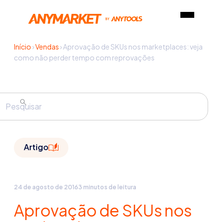
Início
›
Vendas
›
Aprovação de SKUs nos marketplaces: veja
como não perder tempo com reprovações
Artigo
24 de agosto de 2016
3 minutos de leitura
Aprovação de SKUs nos