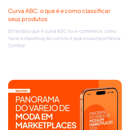
Curva ABC: o que é e como classificar
seus produtos
Entenda o que é curva ABC no e-commerce, como
fazer a classificação correta e qual a sua importância.
Confira!