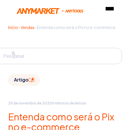
Início
›
Vendas
›
Entenda como será o Pix no e-commerce
Artigo
25 de novembro de 2020
5 minutos de leitura
Entenda como será o Pix
no e-commerce