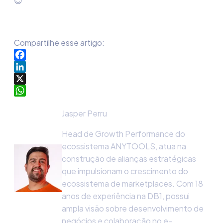
😊
Compartilhe esse artigo:
Facebook
LinkedIn
X
WhatsApp
Jasper Perru
Head de Growth Performance do
ecossistema ANYTOOLS, atua na
construção de alianças estratégicas
que impulsionam o crescimento do
ecossistema de marketplaces. Com 18
anos de experiência na DB1, possui
ampla visão sobre desenvolvimento de
negócios e colaboração no e-