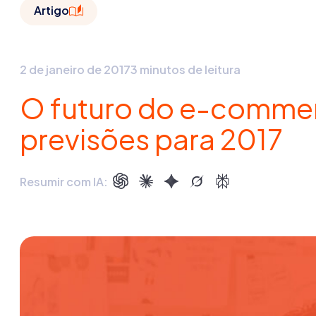
Artigo
2 de janeiro de 2017
3 minutos de leitura
O futuro do e-commer
previsões para 2017
Resumir com IA: