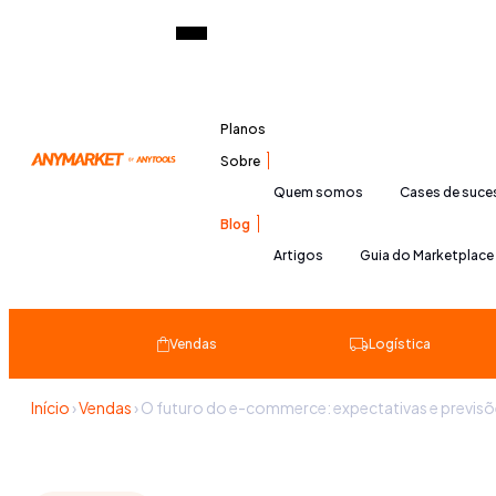
Planos
Sobre
Quem somos
Cases de suc
Blog
Artigos
Guia do Marketplace
Vendas
Logística
Início
›
Vendas
›
O futuro do e-commerce: expectativas e previsõ