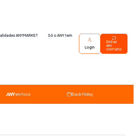
nalidades ANYMARKET
Só o ANY tem
Entrar
em
Login
contato
em foco
Black Friday