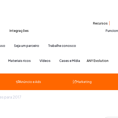
Recursos
Integrações
Funcio
esso
Seja um parceiro
Trabalhe conosco
Materiais ricos
Vídeos
Cases e Mídia
ANY Evolution
Anúncio e Ads
Marketing
es para 2017