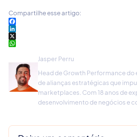
Compartilhe esse artigo:
Facebook
LinkedIn
X
WhatsApp
Jasper Perru
Head de Growth Performance do 
de alianças estratégicas que imp
marketplaces. Com 18 anos de exp
desenvolvimento de negócios e 