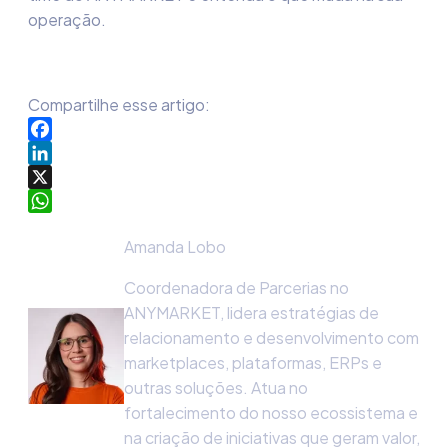
operação.
Compartilhe esse artigo:
Facebook
LinkedIn
X
WhatsApp
Amanda Lobo
Coordenadora de Parcerias no
ANYMARKET, lidera estratégias de
relacionamento e desenvolvimento com
marketplaces, plataformas, ERPs e
outras soluções. Atua no
fortalecimento do nosso ecossistema e
na criação de iniciativas que geram valor,