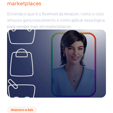
marketplaces
Entenda o que é o flywheel da Amazon, como o ciclo
virtuoso gera crescimento e como aplicar essa lógica
para vender mais em marketplaces.
Anúncios e Ads