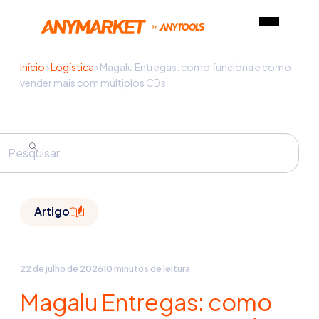
Início
›
Logística
›
Magalu Entregas: como funciona e como
vender mais com múltiplos CDs
Artigo
22 de julho de 2026
10 minutos de leitura
Magalu Entregas: como