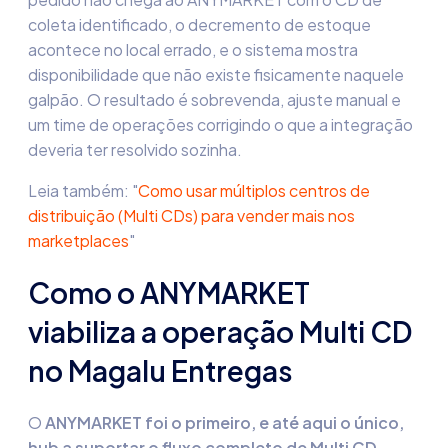
coleta identificado, o decremento de estoque
acontece no local errado, e o sistema mostra
disponibilidade que não existe fisicamente naquele
galpão. O resultado é sobrevenda, ajuste manual e
um time de operações corrigindo o que a integração
deveria ter resolvido sozinha.
Leia também: "
Como usar múltiplos centros de
distribuição (Multi CDs) para vender mais nos
marketplaces
"
Como o ANYMARKET
viabiliza a operação Multi CD
no Magalu Entregas
O
ANYMARKET foi o primeiro, e até aqui o único,
hub a suportar o fluxo completo de Multi CD