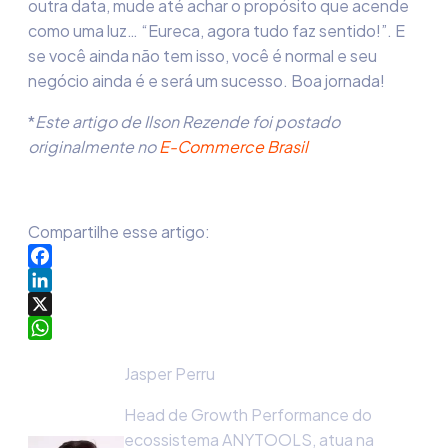
outra data, mude até achar o propósito que acende
como uma luz… “Eureca, agora tudo faz sentido!”. E
se você ainda não tem isso, você é normal e seu
negócio ainda é e será um sucesso. Boa jornada!
*
Este artigo de Ilson Rezende foi postado
originalmente no
E-Commerce Brasil
Compartilhe esse artigo:
Facebook
LinkedIn
X
WhatsApp
Jasper Perru
Head de Growth Performance do
ecossistema ANYTOOLS, atua na