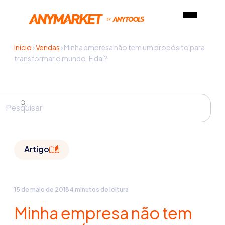
Início
›
Vendas
›
Minha empresa não tem um propósito para
transformar o mundo. E daí?
Artigo
15 de maio de 2018
4 minutos de leitura
Minha empresa não tem