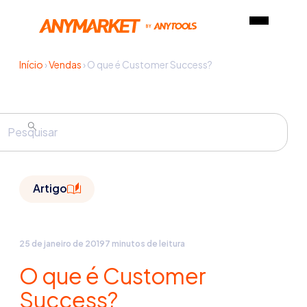
Início
›
Vendas
›
O que é Customer Success?
Artigo
25 de janeiro de 2019
7 minutos de leitura
O que é Customer
Success?