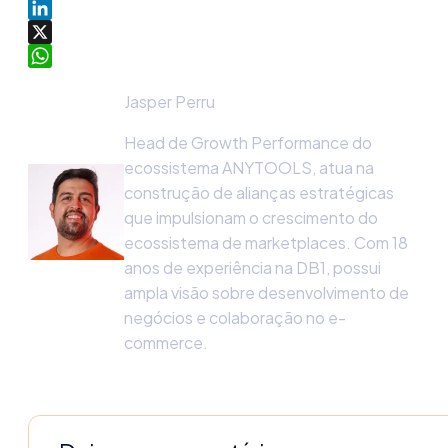
Facebook
LinkedIn
X
WhatsApp
Jasper Perru
Head de Growth Performance do
ecossistema ANYTOOLS, atua na
construção de alianças estratégicas
que impulsionam o crescimento do
ecossistema de marketplaces. Com 18
anos de experiência na DB1, possui
ampla visão sobre desenvolvimento de
negócios e colaboração no e-
commerce.