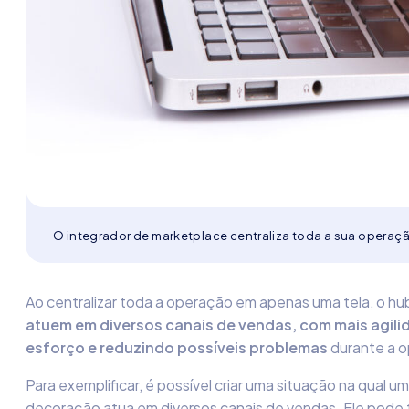
O integrador de marketplace centraliza toda a sua operaçã
Ao centralizar toda a operação em apenas uma tela, o h
atuem em diversos canais de vendas, com mais agili
esforço e reduzindo possíveis problemas
durante a 
Para exemplificar, é possível criar uma situação na qual um
decoração atua em diversos canais de vendas. Ele pode 