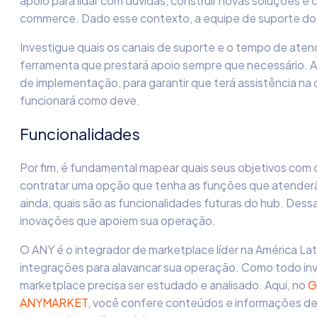
apoio para lidar com dúvidas, construir novas soluções e 
commerce. Dado esse contexto, a equipe de suporte do
Investigue quais os canais de suporte e o tempo de aten
ferramenta que prestará apoio sempre que necessário. A
de implementação, para garantir que terá assistência na
funcionará como deve.
Funcionalidades
Por fim, é fundamental mapear quais seus objetivos com 
contratar uma opção que tenha as funções que atenderã
ainda, quais são as funcionalidades futuras do hub. Dessa
inovações que apoiem sua operação.
O ANY é o integrador de marketplace líder na América La
integrações para alavancar sua operação. Como todo inv
marketplace precisa ser estudado e analisado. Aqui, no
Gu
ANYMARKET,
você confere conteúdos e informações de 