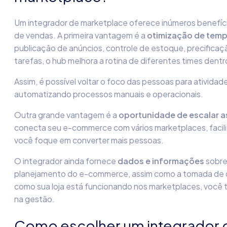
Um integrador de marketplace oferece inúmeros benefíc
de vendas. A primeira vantagem é a
otimização de tem
publicação de anúncios, controle de estoque, precificaçã
tarefas, o hub melhora a rotina de diferentes times den
Assim, é possível voltar o foco das pessoas para atividad
automatizando processos manuais e operacionais.
Outra grande vantagem é a
oportunidade de escalar a
conecta seu e-commerce com vários marketplaces, facili
você foque em converter mais pessoas.
O integrador ainda fornece
dados e informações
sobre
planejamento do e-commerce, assim como a tomada de dec
como sua loja está funcionando nos marketplaces, você 
na gestão.
Como escolher um integrador 