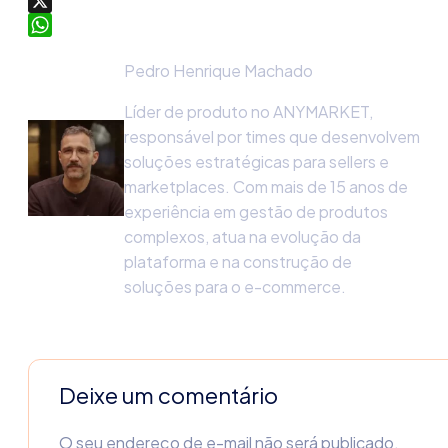
LinkedIn
X
WhatsApp
Pedro Henrique Machado
Líder de produto no ANYMARKET,
responsável por times que desenvolvem
soluções estratégicas para sellers e
marketplaces. Com mais de 15 anos de
experiência em gestão de produtos
complexos, atua na evolução da
plataforma e na construção de
soluções para o e-commerce.
Deixe um comentário
O seu endereço de e-mail não será publicado.