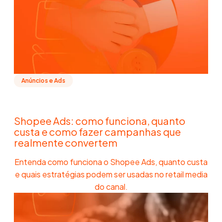
Anúncios e Ads
Shopee Ads: como funciona, quanto
custa e como fazer campanhas que
realmente convertem
Entenda como funciona o Shopee Ads, quanto custa
e quais estratégias podem ser usadas no retail media
do canal.