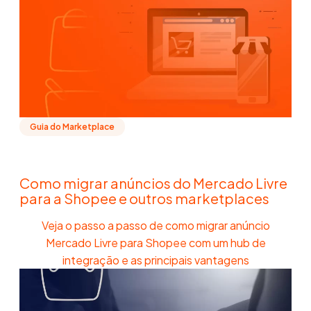
Guia do Marketplace
Como migrar anúncios do Mercado Livre
para a Shopee e outros marketplaces
Veja o passo a passo de como migrar anúncio
Mercado Livre para Shopee com um hub de
integração e as principais vantagens