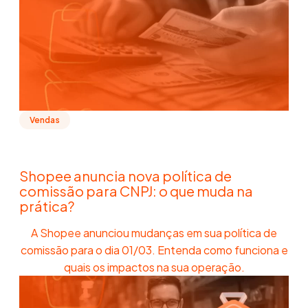
Vendas
Shopee anuncia nova política de
comissão para CNPJ: o que muda na
prática?
A Shopee anunciou mudanças em sua política de
comissão para o dia 01/03. Entenda como funciona e
quais os impactos na sua operação.