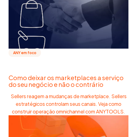
ANY em foco
Como deixar os marketplaces a serviço
do seu negócio e não o contrário
Sellers reagem a mudanças de marketplace. Sellers
estratégicos controlam seus canais. Veja como
construir operação omnichannel com ANYTOOLS.