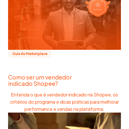
Guia do Marketplace
Como ser um vendedor
indicado Shopee?
Entenda o que é vendedor indicado na Shopee, os
critérios do programa e dicas práticas para melhorar
performance e vendas na plataforma.