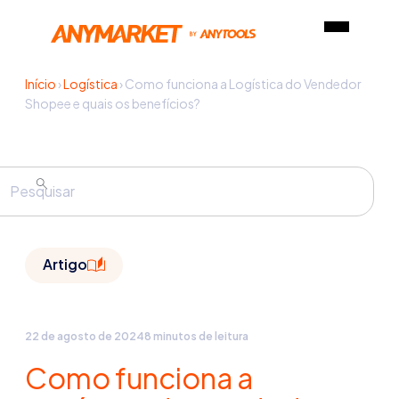
Início
›
Logística
›
Como funciona a Logística do Vendedor
Shopee e quais os benefícios?
Artigo
22 de agosto de 2024
8 minutos de leitura
Como funciona a