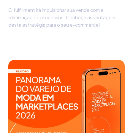
O fulfillment irá impulsionar sua venda com a
otimização de processos. Conheça as vantagens
desta estratégia para o seu e-commerce!