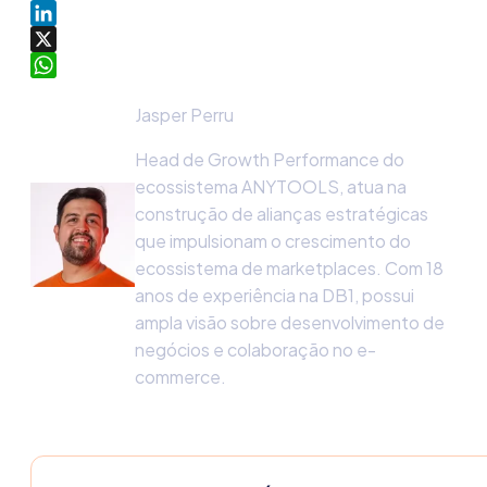
Facebook
LinkedIn
X
WhatsApp
Jasper Perru
Head de Growth Performance do
ecossistema ANYTOOLS, atua na
construção de alianças estratégicas
que impulsionam o crescimento do
ecossistema de marketplaces. Com 18
anos de experiência na DB1, possui
ampla visão sobre desenvolvimento de
negócios e colaboração no e-
commerce.