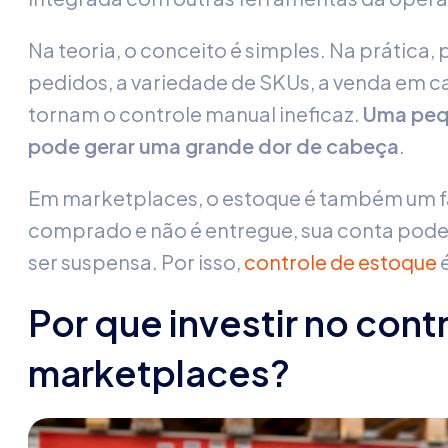
Na teoria, o conceito é simples. Na prática,
pedidos, a variedade de SKUs, a venda em can
tornam o controle manual ineficaz.
Uma pequ
pode gerar uma grande dor de cabeça
.
Em marketplaces, o estoque é também um fa
comprado e não é entregue, sua conta pode
ser suspensa. Por isso,
controle de estoque
é
Por que investir no con
marketplaces?