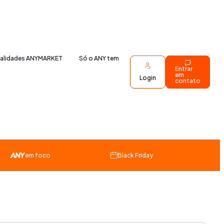
nalidades ANYMARKET
Só o ANY tem
Entrar
em
Login
contato
em foco
Black Friday