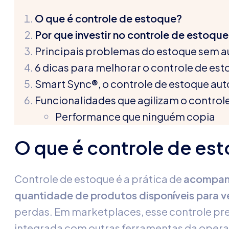
O que é controle de estoque?
Por que investir no controle de estoqu
P
rincipais problemas do estoque sem
6 d
icas para
melhor
ar o
controle de est
Smart Sync®, o
controle de estoque
aut
Funcionalidades que agilizam o
control
Performance que ninguém copia
O que é controle de es
Controle de estoque
é a prática de
acompanh
quantidade de produtos disponíveis para 
perdas. Em marketplaces, esse controle pr
integrada com outras ferramentas da oper