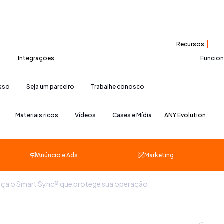
Recursos
Integrações
Funcio
esso
Seja um parceiro
Trabalhe conosco
Materiais ricos
Vídeos
Cases e Mídia
ANY Evolution
Anúncio e Ads
Marketing
ça o Smart Sync® que protege sua operação