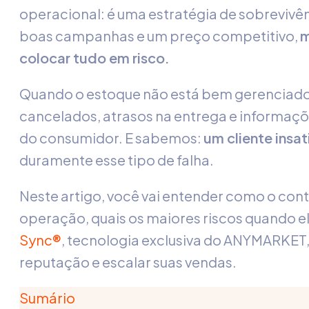
operacional: é uma estratégia de sobrevivên
boas campanhas e um preço competitivo,
m
colocar tudo em risco.
Quando o estoque não está bem gerenciado, 
cancelados, atrasos na entrega e informaçõ
do consumidor. E sabemos:
um cliente insat
duramente esse tipo de falha.
Neste artigo, você vai entender como o cont
operação, quais os maiores riscos quando e
Sync®
, tecnologia exclusiva do ANYMARKET,
reputação e escalar suas vendas.
Sumário