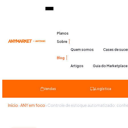
Planos
Sobre
Quem somos
Cases de suc
Blog
Artigos
Guia do Marketplace
Vendas
Logística
Início
›
ANY em foco
›
Controle de estoque automatizado: conhe