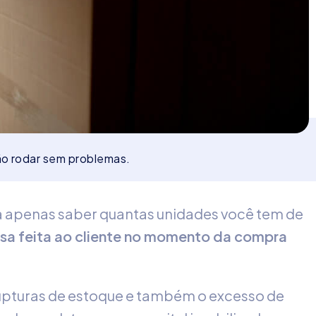
ão rodar sem problemas.
a apenas saber quantas unidades você tem de
ssa feita ao cliente no momento da compra
 rupturas de estoque e também o excesso de