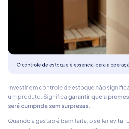
O controle de estoque é essencial para a operaç
Investir em
controle de estoque
não signific
um produto. Significa
garantir que a prome
será cumprida sem surpresas.
Quando a gestão é bem feita, o seller evita