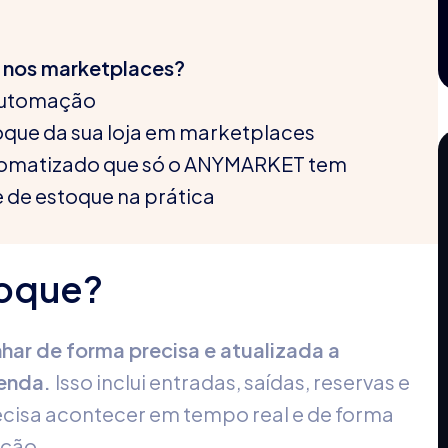
e nos marketplaces?
 automação
oque
da sua loja em marketplaces
omatizado
que só o ANYMARKET tem
e de estoque
na prática
toque?
ar de forma precisa e atualizada a
venda.
Isso inclui entradas, saídas, reservas e
ecisa acontecer em tempo real e de forma
ação.