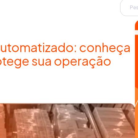
automatizado: conheça
otege sua operação