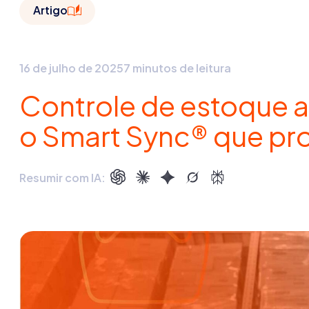
Artigo
16 de julho de 2025
7 minutos de leitura
Controle de estoque 
o Smart Sync® que pr
Resumir com IA: