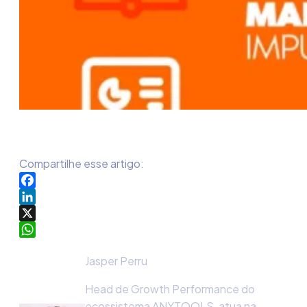
Compartilhe esse artigo:
Facebook
LinkedIn
X
WhatsApp
Jasper Perru
Head de Growth Performance do
ecossistema ANYTOOLS, atua na