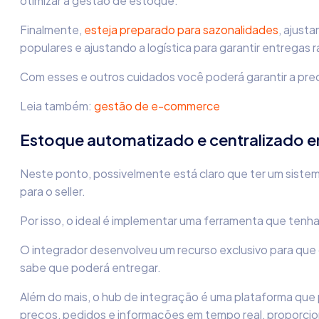
otimizar a gestão de estoque.
Finalmente,
esteja preparado para sazonalidades
, ajust
populares e ajustando a logística para garantir entregas r
Com esses e outros cuidados você poderá garantir a preci
Leia também:
gestão de e-commerce
Estoque automatizado e centralizado e
Neste ponto, possivelmente está claro que ter um siste
para o seller.
Por isso, o ideal é implementar uma ferramenta que tenh
O integrador desenvolveu um recurso exclusivo para que o 
sabe que poderá entregar.
Além do mais, o hub de integração é uma plataforma que p
preços, pedidos e informações em tempo real, proporcion