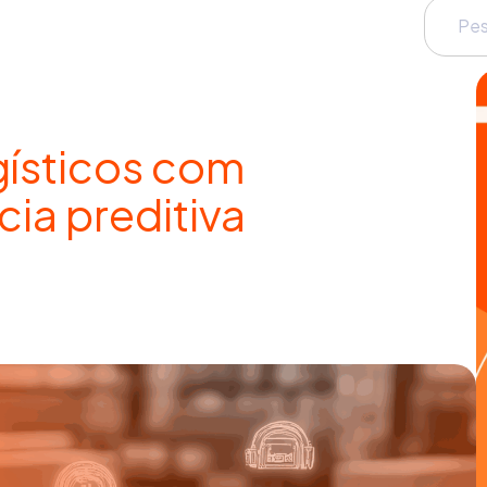
gísticos com
ia preditiva