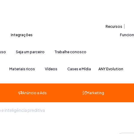
Recursos
Integrações
Funcio
esso
Seja um parceiro
Trabalhe conosco
Materiais ricos
Vídeos
Cases e Mídia
ANY Evolution
Anúncio e Ads
Marketing
inteligência preditiva