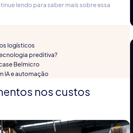
ntinue lendo para saber mais sobre essa
s logísticos
tecnologia preditiva?
 case Belmicro
om IA e automação
entos nos custos