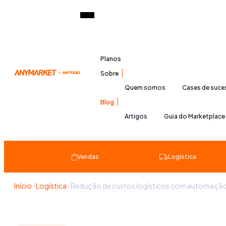
Planos
Sobre
Quem somos
Cases de suc
Blog
Artigos
Guia do Marketplace
Vendas
Logística
Início
›
Logística
›
Redução de custos logísticos com automação e 