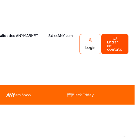
nalidades ANYMARKET
Só o ANY tem
Entrar
em
Login
contato
em foco
Black Friday