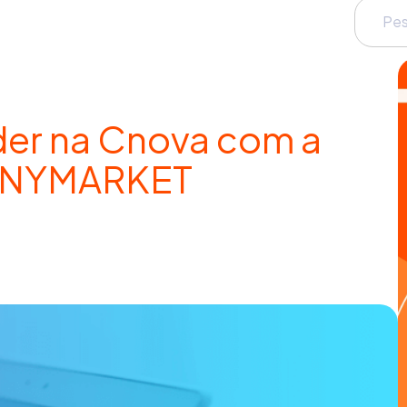
er na Cnova com a
 ANYMARKET