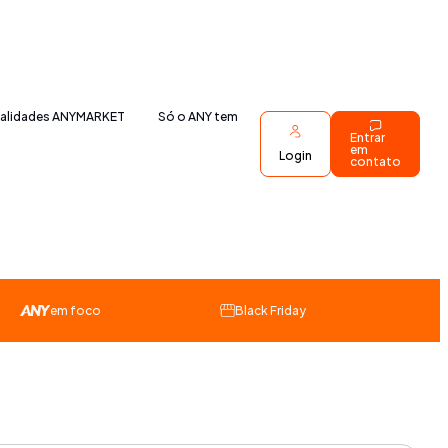
nalidades ANYMARKET
Só o ANY tem
Entrar
em
Login
contato
em foco
Black Friday