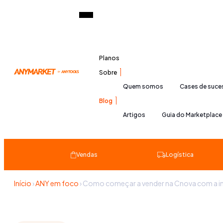
Planos
Sobre
Quem somos
Cases de suc
Blog
Artigos
Guia do Marketplace
Vendas
Logística
Início
›
ANY em foco
›
Como começar a vender na Cnova com a 