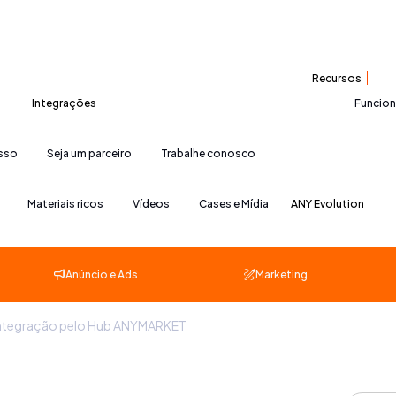
Recursos
Integrações
Funcio
esso
Seja um parceiro
Trabalhe conosco
Materiais ricos
Vídeos
Cases e Mídia
ANY Evolution
Anúncio e Ads
Marketing
integração pelo Hub ANYMARKET