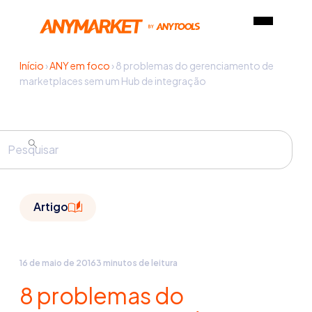
Início
›
ANY em foco
›
8 problemas do gerenciamento de
marketplaces sem um Hub de integração
Artigo
16 de maio de 2016
3 minutos de leitura
8 problemas do