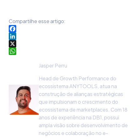
Compartilhe esse artigo:
Facebook
LinkedIn
X
WhatsApp
Jasper Perru
Head de Growth Performance do
ecossistema ANYTOOLS, atua na
construção de alianças estratégicas
que impulsionam o crescimento do
ecossistema de marketplaces. Com 18
anos de experiência na DB1, possui
ampla visão sobre desenvolvimento de
negócios e colaboração no e-