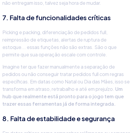
não entregam isso, talvez seja hora de mudar.
7. Falta de funcionalidades críticas
Picking e packing, diferenciação de pedidos full,
reimpressão de etiquetas, alertas de ruptura de
estoque... essas funções não são extras. São o que
permite que sua operação escale com controle.
Imagine ter que fazer manualmente a separação de
pedidos ou não conseguir tratar pedidos full com regras
específicas. Em datas como Natal ou Dia das Mães, isso se
transforma em atraso, retrabalho e até em prejuízo.
Um
hub que realmente está pronto para o jogo tem que
trazer essas ferramentas já de forma integrada.
8. Falta de estabilidade e segurança