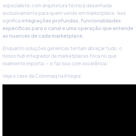
especialista, com arquitetura técnica desenhada
exclusivamente para quem vende em marketplace. Isso
significa
integrações profundas, funcionalidades
específicas para o canal e uma operação que entende
as nuances de cada marketplace.
Enquanto soluções genéricas tentam abraçar tudo, o
nosso hub integrador de marketplaces foca no que
realmente importa — e faz isso com excelência.
Veja o case da Colormaq na íntegra: