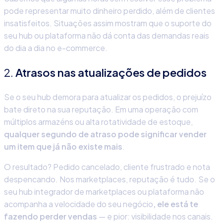
pode representar muito dinheiro perdido, além de clientes
insatisfeitos. Situações assim mostram que o suporte do
seu hub ou plataforma não dá conta das demandas reais
do dia a dia no e-commerce.
2.
Atrasos nas atualizações de pedidos
Se o seu hub demora para atualizar os pedidos, o prejuízo
bate direto na sua reputação. Em uma operação com
múltiplos armazéns ou alta rotatividade de estoque,
qualquer segundo de atraso
pode significar vender
um item que já não existe mais
.
O resultado? Pedido cancelado, cliente frustrado e nota
despencando. Nos marketplaces, reputação é tudo. Se o
seu hub integrador de marketplaces ou plataforma não
acompanha a velocidade do seu negócio
, ele está te
fazendo perder vendas
— e pior: visibilidade nos canais.