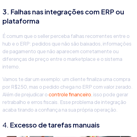
3. Falhas nas integrações com ERP ou
plataforma
É comum que o seller perceba falhas recorrentes entre o
hub e o ERP: pedidos que não são baixados, informações
de pagamento que não aparecem corretamente ou
diferenças de preço entre o marketplace e o sistema
interno.
Vamos te dar um exemplo: um cliente finaliza uma compra
por R$250, mas o pedido chega no ERP com valor zerado.
Além de prejudicar o
controle financeiro
, isso pode gerar
retrabalho e erros fiscais. Esse problema de integração
acaba tirando a confiança na sua própria operação.
4.
Excesso de tarefas manuais