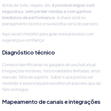
Antes de tudo, respira: sim,
é possível migrar com
segurança, sem perder vendas e com ganhos
imediatos de performance
. A chave está no
planejamento técnico e na escolha certa do parceiro.
Aqui vai um checklist para guiar esse processo com
segurança e confiança:
Diagnóstico técnico
Comece identificando os gargalos do seu hub atual:
integrações instáveis, funcionalidades limitadas, erros
manuais, falta de suporte. Saber o que precisa ser
resolvido é essencial para escolher um parceiro que de
fato entregue.
Mapeamento de canais e integrações