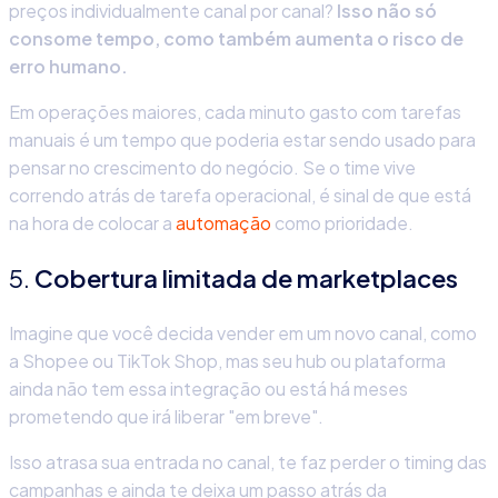
preços individualmente canal por canal?
Isso não só
consome tempo, como também aumenta o risco de
erro humano.
Em operações maiores, cada minuto gasto com tarefas
manuais é um tempo que poderia estar sendo usado para
pensar no crescimento do negócio. Se o time vive
correndo atrás de tarefa operacional, é sinal de que está
na hora de colocar a
automação
como prioridade.
5.
Cobertura limitada de marketplaces
Imagine que você decida vender em um novo canal, como
a Shopee ou TikTok Shop, mas seu hub ou plataforma
ainda não tem essa integração ou está há meses
prometendo que irá liberar "em breve".
Isso atrasa sua entrada no canal, te faz perder o timing das
campanhas e ainda te deixa um passo atrás da