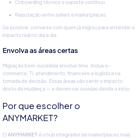
Onboarding técnico e suporte contínuo
Reputação entre sellers e marketplaces
Se possível, converse com quem já migrou para entender o
impacto real no dia a dia.
Envolva as áreas certas
Migração bem-sucedida envolve time. Inclua e-
commerce, TI, atendimento, financeiro e logística na
tomada de decisão. Essas áreas vão sentir o impacto
direto da mudança — e devem ser ouvidas desde o início.
Por que escolher o
ANYMARKET?
O
ANYMARKET
é o hub integrador de marketplaces mais