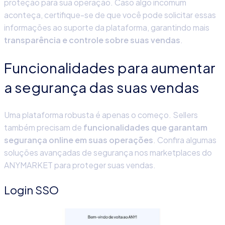
proteção para sua operação. Caso algo incomum
aconteça, certifique-se de que você pode solicitar essas
informações ao suporte da plataforma, garantindo mais
transparência e controle sobre suas vendas
.
Funcionalidades para aumentar
a segurança das suas vendas
Uma plataforma robusta é apenas o começo. Sellers
também precisam de
funcionalidades que garantam
segurança online
em suas operações
. Confira algumas
soluções avançadas de
segurança nos marketplaces
do
ANYMARKET para proteger suas vendas.
Login SSO