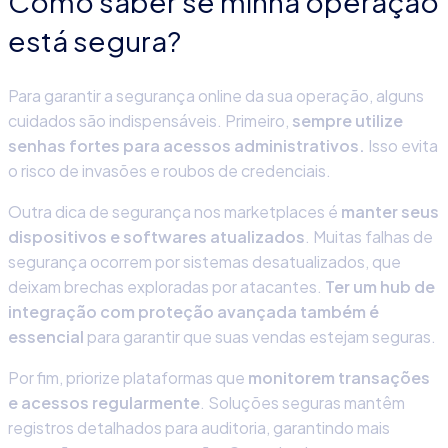
Como saber se minha operação
está segura?
Para garantir a
segurança online
d
a sua operação, alguns
cuidados são indispensáveis. Primeiro,
sempre utilize
senhas fortes para acessos administrativos.
Isso evita
o risco de invasões e roubos de credenciais.
Outra dica de
segurança nos marketplaces
é
manter seus
dispositivos e softwares atualizados
. Muitas falhas de
segurança ocorrem por sistemas desatualizados, que
deixam brechas exploradas por atacantes.
Ter um
hub de
integração
com proteção avançada também é
essencial
para garantir que suas vendas estejam seguras.
Por fim, priorize plataformas que
monitorem transações
e acessos regularmente
. Soluções seguras mantêm
registros detalhados para auditoria, garantindo mais