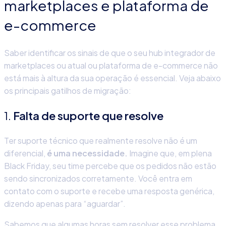
marketplaces e plataforma de
e-commerce
Saber identificar os sinais de que o seu hub integrador de
marketplaces ou atual ou plataforma de e-commerce não
está mais à altura da sua operação é essencial. Veja abaixo
os principais gatilhos de migração:
1.
Falta de suporte que resolve
Ter suporte técnico que realmente resolve não é um
diferencial,
é uma necessidade.
Imagine que, em plena
Black Friday, seu time percebe que os pedidos não estão
sendo sincronizados corretamente. Você entra em
contato com o suporte e recebe uma resposta genérica,
dizendo apenas para “aguardar”.
Sabemos que algumas horas sem resolver esse problema