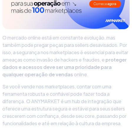
O mercado online está em constante evolução, mas
também pode pregar peças para sellers desavisados. Por
isso, a
segurança nos marketplaces
é essencial para evitar
ameaças como invasão de hackers e fraudes, e
proteger
dados e acessos deve ser uma prioridade para
qualquer operação de vendas
online.
Se você vende nos marketplaces, contar com uma
ferramenta robusta e confiável pode fazer toda a
diferença. O ANYMARKET é um
hub de integração
que
oferece uma estrutura segura e estável para seus sellers
crescerem com confiança, desde seu core, passando por
funcionalidades e até em relação à cultura da empresa.