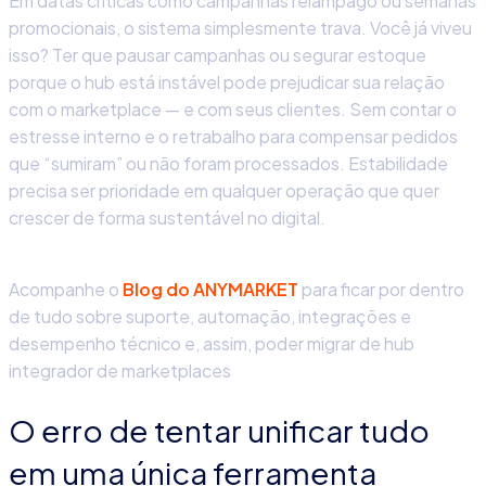
Em datas críticas como campanhas relâmpago ou semanas
promocionais, o sistema simplesmente trava. Você já viveu
isso? Ter que pausar campanhas ou segurar estoque
porque o hub está instável pode prejudicar sua relação
com o marketplace — e com seus clientes. Sem contar o
estresse interno e o retrabalho para compensar pedidos
que “sumiram” ou não foram processados. Estabilidade
precisa ser prioridade em qualquer operação que quer
crescer de forma sustentável no digital.
Acompanhe o
Blog do ANYMARKET
para ficar por dentro
de tudo sobre suporte, automação, integrações e
desempenho técnico e, assim, poder migrar de hub
integrador de marketplaces
O erro de tentar unificar tudo
em uma única ferramenta