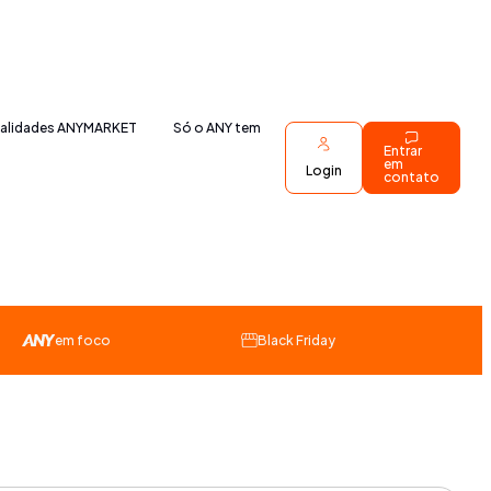
nalidades ANYMARKET
Só o ANY tem
Entrar
em
Login
contato
em foco
Black Friday