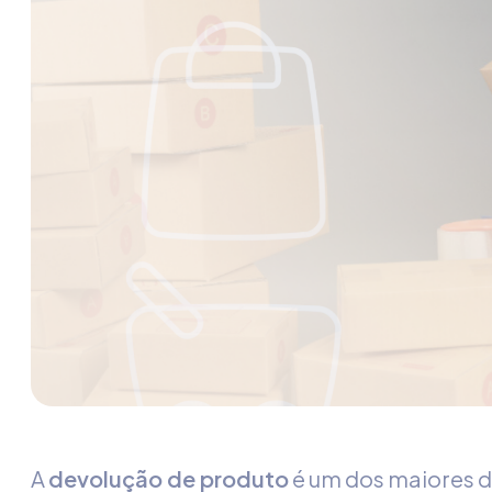
A
devolução de produto
é um dos maiores d