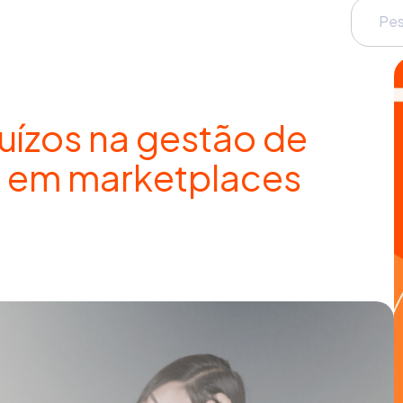
juízos na gestão de
 em marketplaces