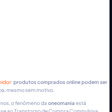
midor
:
produtos comprados online podem ser
to
, mesmo sem motivo.
anos, o fenômeno da
oneomania
está
e-se ao Transtorno de Compra Compulsiva