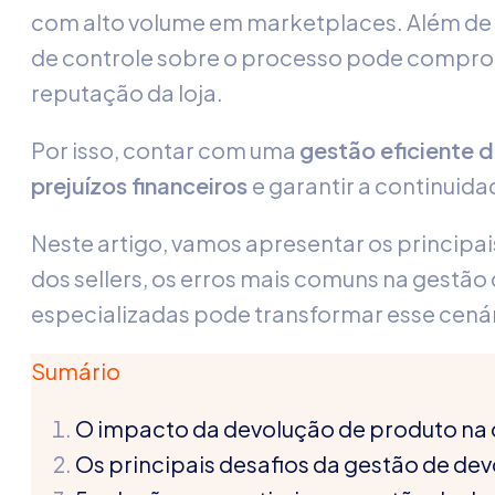
com alto volume em marketplaces. Além de a
de controle sobre o processo pode comprome
reputação da loja.
Por isso, contar com uma
gestão eficiente 
prejuízos financeiros
e garantir a continuid
Neste artigo, vamos apresentar os principai
dos sellers, os erros mais comuns na gestão
especializadas pode transformar esse cená
Sumário
O impacto da devolução de produto na 
Os principais desafios da gestão de d