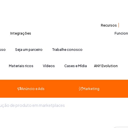
Recursos
Integrações
Funcio
esso
Seja um parceiro
Trabalhe conosco
Materiais ricos
Vídeos
Cases e Mídia
ANY Evolution
Anúncio e Ads
Marketing
volução de produto em marketplaces