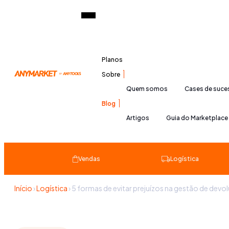
Planos
Sobre
Quem somos
Cases de suc
Blog
Artigos
Guia do Marketplace
Vendas
Logística
Início
›
Logística
›
5 formas de evitar prejuízos na gestão de de