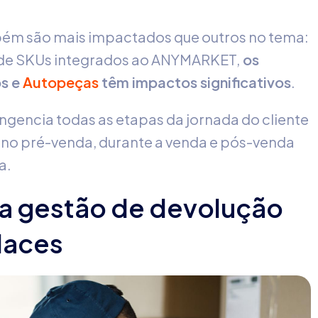
bém são mais impactados que outros no tema:
 de SKUs integrados ao ANYMARKET,
os
os e
Autopeças
têm impactos significativos
.
gencia todas as etapas da jornada do cliente
o no pré-venda, durante a venda e pós-venda
a.
da gestão de devolução
laces