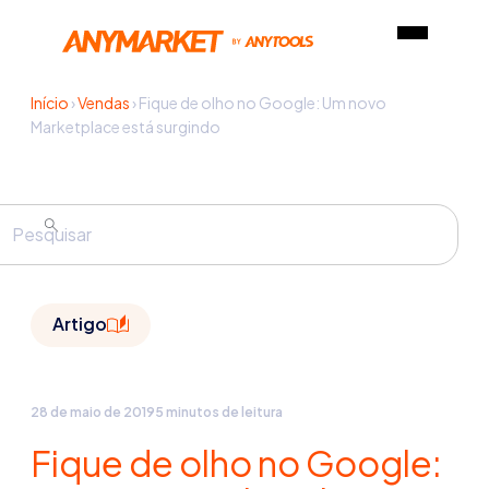
Início
›
Vendas
›
Fique de olho no Google: Um novo
Marketplace está surgindo
Artigo
28 de maio de 2019
5 minutos de leitura
Fique de olho no Google: