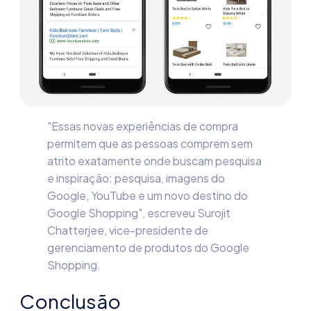
"Essas novas experiências de compra
permitem que as pessoas comprem sem
atrito exatamente onde buscam pesquisa
e inspiração: pesquisa, imagens do
Google, YouTube e um novo destino do
Google Shopping", escreveu Surojit
Chatterjee, vice-presidente de
gerenciamento de produtos do Google
Shopping.
Conclusão