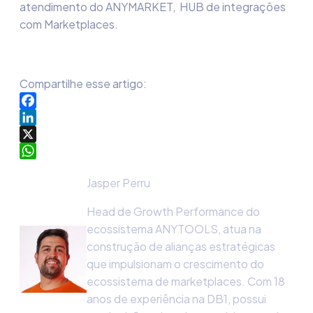
atendimento do ANYMARKET, HUB de integrações
com Marketplaces.
Compartilhe esse artigo:
Facebook
LinkedIn
X
WhatsApp
Jasper Perru
Head de Growth Performance do
ecossistema ANYTOOLS, atua na
construção de alianças estratégicas
que impulsionam o crescimento do
ecossistema de marketplaces. Com 18
anos de experiência na DB1, possui