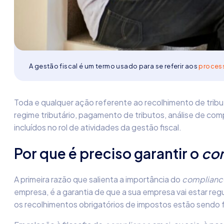
A gestão fiscal é um termo usado para se referir aos
process
Toda e qualquer ação referente ao recolhimento de trib
regime tributário, pagamento de tributos, análise de co
incluídos no rol de atividades da gestão fiscal.
Por que é preciso garantir o
com
A primeira razão que salienta a importância do
complianc
empresa
,
é a garantia de que a sua empresa vai estar regu
os recolhimentos obrigatórios de impostos estão sendo f