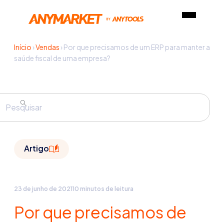
Início
›
Vendas
›
Por que precisamos de um ERP para manter a
saúde fiscal de uma empresa?
Artigo
23 de junho de 2021
10 minutos de leitura
Por que precisamos de