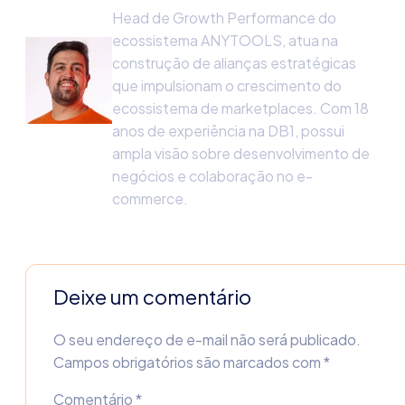
Head de Growth Performance do
ecossistema ANYTOOLS, atua na
construção de alianças estratégicas
que impulsionam o crescimento do
ecossistema de marketplaces. Com 18
anos de experiência na DB1, possui
ampla visão sobre desenvolvimento de
negócios e colaboração no e-
commerce.
Deixe um comentário
O seu endereço de e-mail não será publicado.
Campos obrigatórios são marcados com
*
Comentário
*