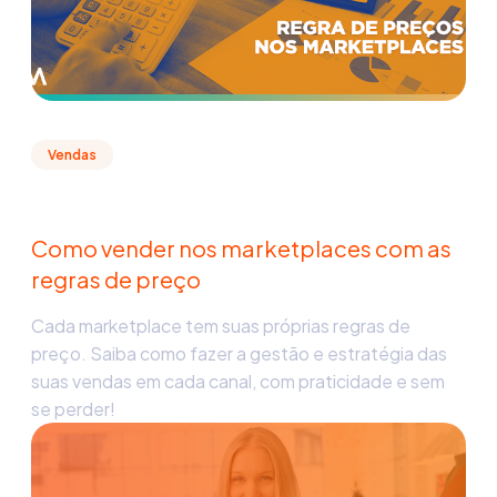
Vendas
Como vender nos marketplaces com as
regras de preço
Cada marketplace tem suas próprias regras de
preço. Saiba como fazer a gestão e estratégia das
suas vendas em cada canal, com praticidade e sem
se perder!