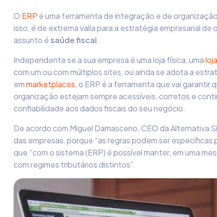
O
ERP
é uma ferramenta de integração e de organização
isso, é de extrema valia para a estratégia empresarial d
assunto é
saúde fiscal
.
Independente se a sua empresa é uma loja física, uma
loja
com um ou com múltiplos sites, ou ainda se adota a estra
em
marketplaces
, o ERP é a ferramenta que vai garantir 
organização estejam sempre acessíveis, corretos e cont
confiabilidade aos dados fiscais do seu negócio.
De acordo com Miguel Damasceno, CEO da Alternativa Sis
das empresas, porque “as regras podem ser específicas p
que “com o sistema (ERP) é possível manter
,
em uma mesm
com regimes tributários distintos”.