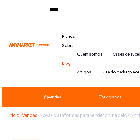
Planos
Sobre
Quem somos
Cases de suc
Blog
Artigos
Guia do Marketplace
Vendas
Logística
Início
›
Vendas
›
Novas plataformas para vender online pelo ANY