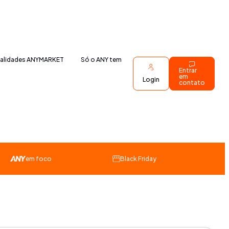
nalidades ANYMARKET
Só o ANY tem
Entrar
em
Login
contato
em foco
Black Friday