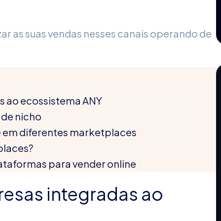
ar as suas vendas nesses canais operando de
s ao ecossistema ANY
 de nicho
ne em diferentes marketplaces
places?
lataformas para vender online
esas integradas ao