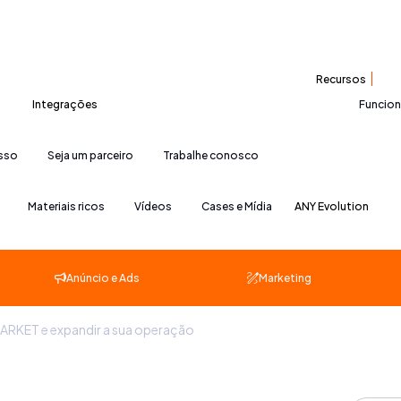
Recursos
Integrações
Funcio
esso
Seja um parceiro
Trabalhe conosco
Materiais ricos
Vídeos
Cases e Mídia
ANY Evolution
Anúncio e Ads
Marketing
MARKET e expandir a sua operação