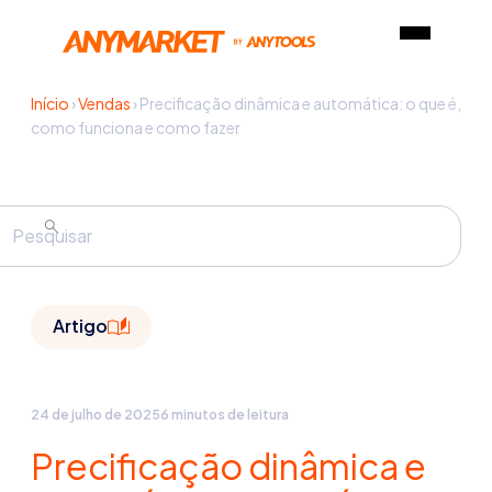
Início
›
Vendas
›
Precificação dinâmica e automática: o que é,
como funciona e como fazer
Artigo
24 de julho de 2025
6 minutos de leitura
Precificação dinâmica e