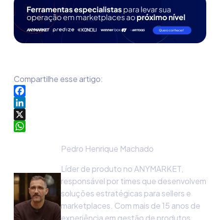
Compartilhe esse artigo:
Facebook
LinkedIn
X
WhatsApp
Pedro Henrique Machado
Líder de produto no ANYMARKET,
responsável por times que desenvolvem
soluções estratégicas para sellers e
marketplaces. Com mais de 15 anos de
experiência em gestão de produtos