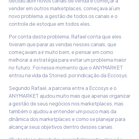
decidiu abrir novos canais de venda e começar a
vender em outros
marketplaces
, começava aí um
novo problema, a gestão de todos os canais e o
controle de estoque em todos eles.
Por conta deste problema, Rafael conta que eles
tiveram que parar as vendas n
esses canais
, que
começa
vam
a ir muito bem, e pensar em como
melhorar a estratégia
para evitar um problema maior
no futuro
. Foi nesse momento que o ANYMARKET
entrou na vida da
Stoned
, por indicação da
Eccosys
.
Segundo Rafael, a parceria entre a
Eccosys
e o
ANYMARKET ajudou muito mais que apenas organizar
a gestão de seus negócios nos
marketplaces
, mas
também o ajudou a entender um pouco mais da
dinâmica dos
marketplaces
e como se planejar para
alcançar seus objetivos dentro desses canais.