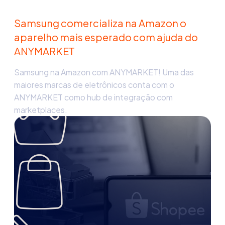
Samsung comercializa na Amazon o
aparelho mais esperado com ajuda do
ANYMARKET
Samsung na Amazon com ANYMARKET! Uma das
maiores marcas de eletrônicos conta com o
ANYMARKET como hub de integração com
marketplaces.