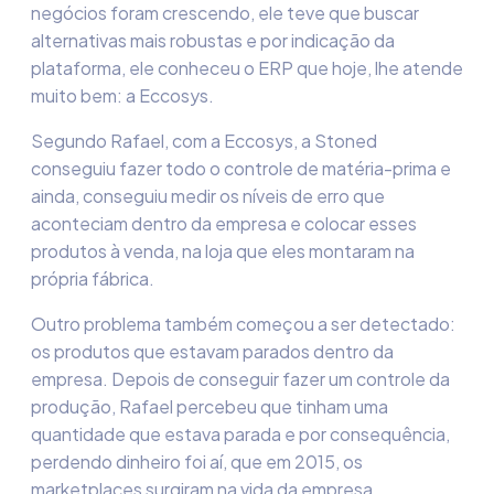
negócios foram crescendo, ele teve que buscar
alternativas mais robustas e por indicação da
plataforma, ele conheceu o ERP que hoje, lhe atende
muito bem: a
Eccosys
.
Segundo Rafael, com a
Eccosys
, a
Stoned
conseguiu fazer todo o controle de matéria-prima e
ainda, conseguiu medir os níveis de erro que
aconteciam dentro da empresa e colocar esses
produtos
à
venda, na loja
que eles montaram na
própria fábrica.
Outro problema também começou a ser detectado:
os produtos que estavam parados dentro da
empresa.
Depois de conseguir fazer um controle da
produção, Rafael percebeu que tinham uma
quantidade que estava parada e por
consequência
,
perdendo dinheiro foi aí, que em 2015, os
market
p
laces
surgiram na vida da empresa.