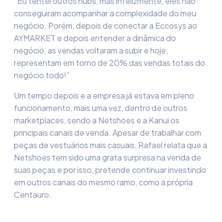
“Eu tentei outros hubs, mas infelizmente, eles não
conseguiram acompanhar a complexidade do meu
negócio. Porém, depois de conectar a
Eccosys
ao
AYMARKET e depois entender a dinâmica do
negócio, as vendas voltaram a subir e hoje,
representam em torno de 20% das vendas totais
do
negócio todo!”
Um tempo depois e a empresa já estava em pleno
funcionamento, mais uma vez, dentro de
outros
marketplaces
, sendo a
Netshoes
e a
Kanui
os
principais canais de venda. Apesar de trabalhar com
peças de vestuários mais casuais, Rafael relata que a
Netshoes
tem sido uma grata surpresa na venda de
suas peças e por isso, pretende continuar investindo
em outros canais do mesmo ramo, como a própria
Centauro.