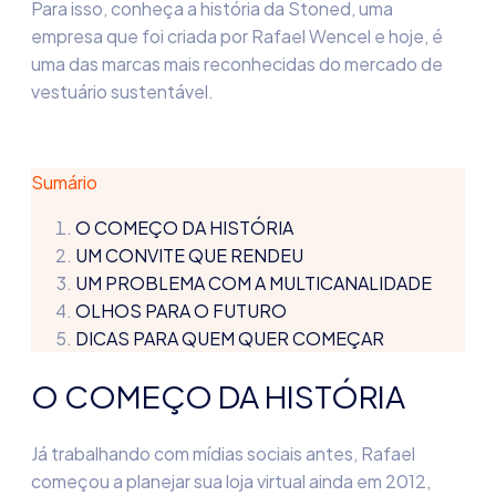
Para isso, conheça a história da
Stoned
, uma
empresa que foi criada por Rafael
Wencel
e hoje, é
uma das marcas mais reconhecidas do mercado de
vestuário sustentável.
Sumário
O COMEÇO DA HISTÓRIA
UM CONVITE QUE RENDEU
UM PROBLEMA COM A MULTICANALIDADE
OLHOS PARA O FUTURO
DICAS PARA QUEM QUER COMEÇAR
O COMEÇO DA HISTÓRIA
Já trabalhando com mídias sociais antes,
Rafael
começou a planejar sua loja virtual ainda em 2012
,