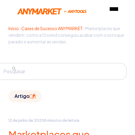
Início
›
Cases de Sucesso ANYMARKET
›
Marketplaces que
vendem: como a Stoned conseguiu acabar com o estoque
parado e aumentar as vendas
Artigo
12 de junho de 2020
8 minutos de leitura
Marketplaces que