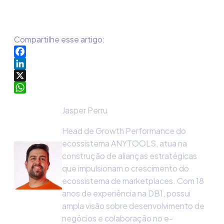
Compartilhe esse artigo:
Facebook
LinkedIn
X
WhatsApp
Jasper Perru
Head de Growth Performance do
ecossistema ANYTOOLS, atua na
construção de alianças estratégicas
que impulsionam o crescimento do
ecossistema de marketplaces. Com 18
anos de experiência na DB1, possui
ampla visão sobre desenvolvimento de
negócios e colaboração no e-