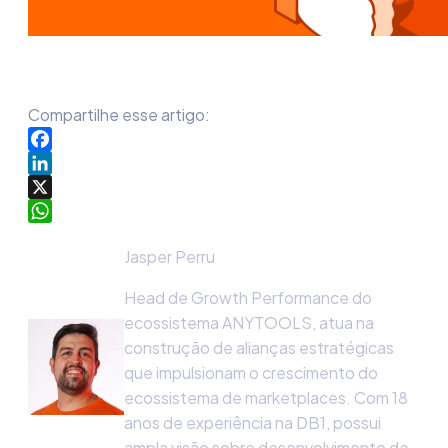
Compartilhe esse artigo:
Facebook
LinkedIn
X
WhatsApp
Jasper Perru
Head de Growth Performance do
ecossistema ANYTOOLS, atua na
construção de alianças estratégicas
que impulsionam o crescimento do
ecossistema de marketplaces. Com 18
anos de experiência na DB1, possui
ampla visão sobre desenvolvimento de