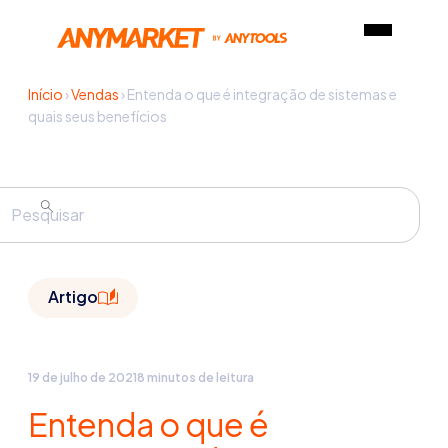
Início
›
Vendas
›
Entenda o que é integração de sistemas e
quais seus benefícios
Artigo
19 de julho de 2021
8 minutos de leitura
Entenda o que é