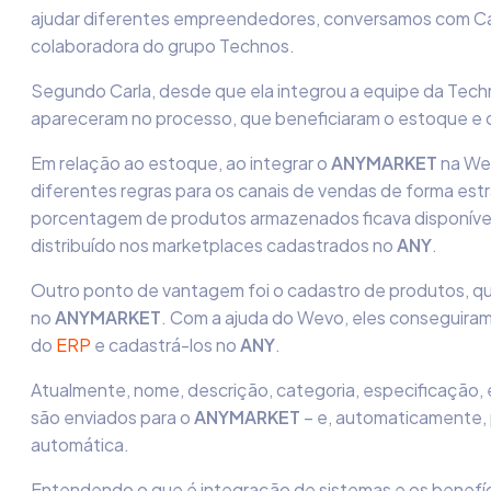
ajudar diferentes empreendedores, conversamos com Carl
colaboradora do grupo Technos.
Segundo Carla, desde que ela integrou a equipe da Tec
apareceram no processo, que beneficiaram o estoque e 
Em relação ao estoque, ao integrar o
ANYMARKET
na Wev
diferentes regras para os canais de vendas de forma est
porcentagem de produtos armazenados ficava disponível pa
distribuído nos marketplaces cadastrados no
ANY
.
Outro ponto de vantagem foi o cadastro de produtos, que 
no
ANYMARKET
. Com a ajuda do Wevo, eles conseguira
do
ERP
e cadastrá-los no
ANY
.
Atualmente, nome, descrição, categoria, especificação, 
são enviados para o
ANYMARKET
– e, automaticamente, 
automática.
Entendendo o que é integração de sistemas e os benefício