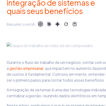
integração de sistemas e
quais seus benefícios
Resumir com IA:
Durante o
fluxo de trabalho
de um negócio, contar com
s
a
gestão empresarial
, que impactem no
aumento da prod
de custos
é fundamental. Com isso em mente, entender
ser o primeiro passo para contar todos esses benefícios.
A
integração de sistemas
é uma das tecnologias indicada
centralizar a gestão, reunindo
dados eletrônicos
em
temp
Neste artigo, explicamos o que é um
sistema de integra