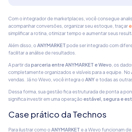
Com o integrador de marketplaces, você consegue analis
acompanhar conversões, organizar seu estoque, traçar
e
simplificar a rotina, otimizar tempo e aumentar seus resul
Além disso, o
ANYMARKET
pode ser integrado com difere
facilitar a análise de resultados.
A partir da
parceria entre ANYMARKET e Wevo
, os dado
completamente organizados e visíveis para a equipe. No
vendas. Já no Wevo, você integra o
ANY
e todas as outra
Dessa forma, sua gestão fica estruturada de ponta a po
significa investir em uma operação
estável, segura e es
Case prático da Technos
Para ilustrar como o
ANYMARKET
e a Wevo funcionam de 