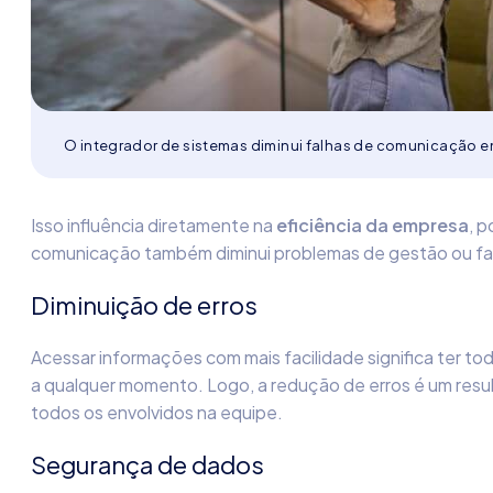
O integrador de sistemas diminui falhas de comunicação en
Isso influência diretamente na
eficiência da empresa
, p
comunicação também diminui problemas de gestão ou fa
Diminuição de erros
Acessar informações com mais facilidade significa ter to
a qualquer momento. Logo, a redução de erros é um resu
todos os envolvidos na equipe.
Segurança de dados