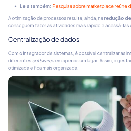
Leia também:
Pesquisa sobre marketplace reúne d
A otimização de processos resulta, ainda, na
redução d
conseguem fazer as atividades mais rápido e acessá-las d
Centralização de dados
Com o integrador de sistemas, é possível centralizar as 
diferentes
softwares
em apenas um lugar. Assim, a gest
otimizada e fica mais organizada.