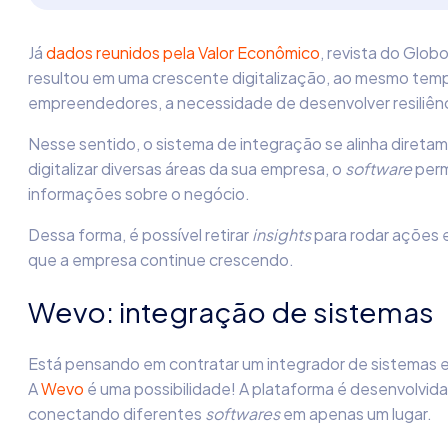
Já
dados reunidos pela Valor Econômico
, revista do Glo
resultou em uma crescente digitalização, ao mesmo tem
empreendedores, a necessidade de desenvolver resiliênci
Nesse sentido, o sistema de integração se alinha diret
digitalizar diversas áreas da sua empresa, o
software
perm
informações sobre o negócio.
Dessa forma, é possível retirar
insights
para rodar ações e
que a empresa continue crescendo.
Wevo: integração de sistemas
Está pensando em contratar um integrador de sistemas
A
Wevo
é uma possibilidade! A plataforma é desenvolvid
conectando diferentes
softwares
em apenas um lugar.