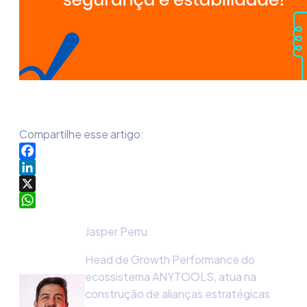
Compartilhe esse artigo:
Facebook
LinkedIn
X
WhatsApp
Jasper Perru
Head de Growth Performance do
ecossistema ANYTOOLS, atua na
construção de alianças estratégicas