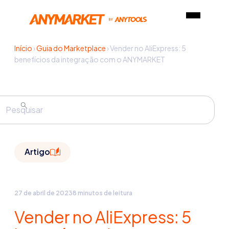
Início
›
Guia do Marketplace
›
Vender no AliExpress: 5
benefícios da integração com o ANYMARKET
Artigo
27 de abril de 2023
8 minutos de leitura
Vender no AliExpress: 5