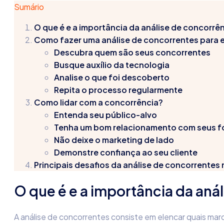
Sumário
O que é e a importância da
análise de concorrê
Como fazer uma análise de concorrentes
para 
Descubra quem são seus concorrentes
Busque auxílio da tecnologia
Analise o que foi descoberto
Repita o processo regularmente
Como lidar com a concorrência?
Entenda seu público-alvo
Tenha um bom relacionamento com seus 
Não deixe o marketing de lado
Demonstre confiança ao seu cliente
Principais desafios da
análise de concorrentes
O que é e a importância da
anál
A
análise de concorrentes
consiste em elencar quais marc