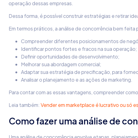
operação dessas empresas.
Dessa forma, é possível construir estratégias e retirar ide
Em termos práticos, a
análise de concorrência
bem feita 
Compreender diferentes posicionamentos de negó
Identificar pontos fortes e fracos na sua operação;
Definir oportunidades de desenvolvimento;
Melhorar sua abordagem comercial;
Adaptar sua estratégia de precificação, para fornec
Analisar o planejamento e as ações de marketing.
Para contar com as essas vantagens, compreender
como 
Leia também:
Vender em marketplace é lucrativo ou só e
Como fazer uma análise de co
Uma
análise de concorrência
envolve etapas, planejamen