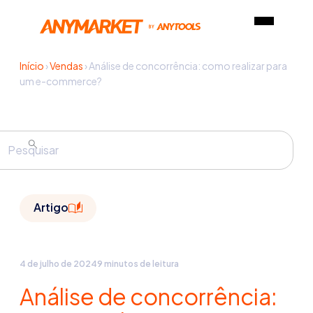
Início
›
Vendas
›
Análise de concorrência: como realizar para
um e-commerce?
Artigo
4 de julho de 2024
9 minutos de leitura
Análise de concorrência: