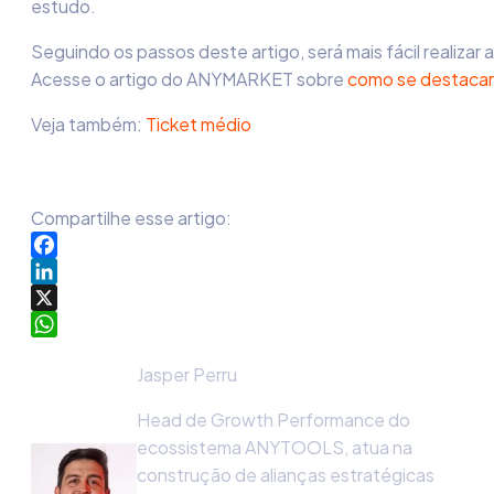
estudo.
Seguindo os passos deste artigo, será mais fácil realizar 
Acesse o artigo do ANYMARKET sobre
como se destacar
Veja também:
Ticket médio
Compartilhe esse artigo:
Facebook
LinkedIn
X
WhatsApp
Jasper Perru
Head de Growth Performance do
ecossistema ANYTOOLS, atua na
construção de alianças estratégicas