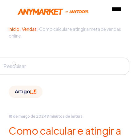
Início
›
Vendas
›
Como calcular e atingir a meta de vendas
online
Artigo
18 de março de 2024
9 minutos de leitura
Como calcular e atingir a