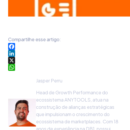
Compartilhe esse artigo:
Facebook
LinkedIn
X
WhatsApp
Jasper Perru
Head de Growth Performance do
ecossistema ANYTOOLS, atua na
construção de alianças estratégicas
que impulsionam o crescimento do
ecossistema de marketplaces. Com 18
anos de experiência na DB1, possui