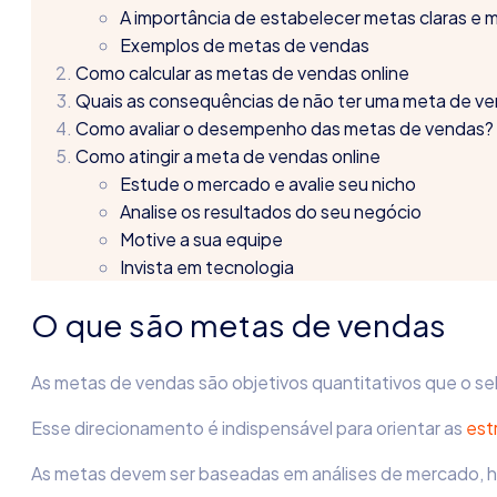
A importância de estabelecer metas claras e 
Exemplos de metas de vendas
Como calcular as metas de vendas online
Quais as consequências de não ter uma meta de v
Como avaliar o desempenho das metas de vendas?
Como atingir a meta de vendas online
Estude o mercado e avalie seu nicho
Analise os resultados do seu negócio
Motive a sua equipe
Invista em tecnologia
O que são metas de vendas
As metas de vendas são objetivos quantitativos que o sel
Esse direcionamento é indispensável para orientar as
est
As metas devem ser baseadas em análises de mercado, hi