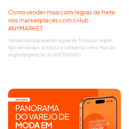
Como vender mais com regras de frete
nos marketplaces com o Hub
ANYMARKET
Venda mais planejando regras de frete por região,
tipo de serviço, produto e categoria com o Hub de
segunda geração do ANYMARKET.