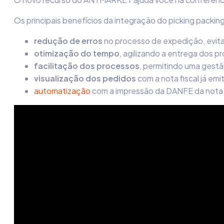
Os principais benefícios da integração do picking pack
redução de erros
no processo de expedição, evita
otimização do tempo
, agilizando a entrega dos p
facilitação dos processos
, permitindo uma gestã
visualização dos pedidos
com a nota fiscal já emi
automatização
com a impressão da DANFE da nota f