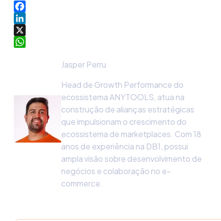
Facebook
LinkedIn
X
WhatsApp
Jasper Perru
Head de Growth Performance do
ecossistema ANYTOOLS, atua na
construção de alianças estratégicas
que impulsionam o crescimento do
ecossistema de marketplaces. Com 18
anos de experiência na DB1, possui
ampla visão sobre desenvolvimento de
negócios e colaboração no e-
commerce.