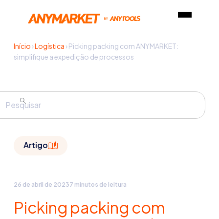
Início
›
Logística
›
Picking packing com ANYMARKET:
simplifique a expedição de processos
Artigo
26 de abril de 2023
7 minutos de leitura
Picking packing com