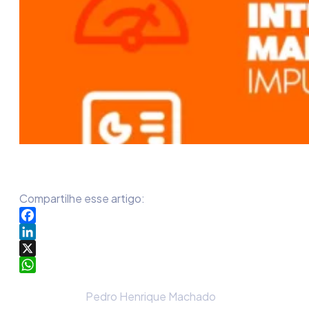
Compartilhe esse artigo:
Facebook
LinkedIn
X
WhatsApp
Pedro Henrique Machado