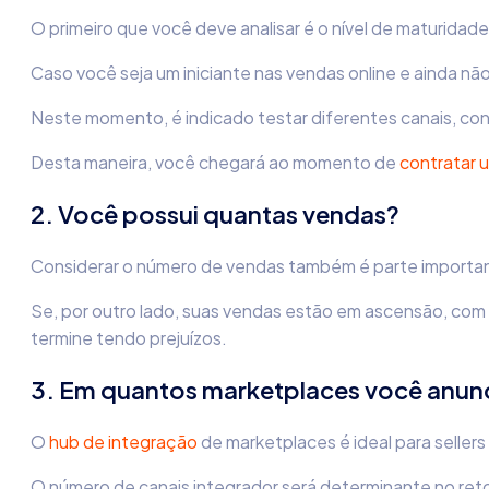
O primeiro que você deve analisar é o nível de maturid
Caso você seja um iniciante nas vendas online e ainda nã
Neste momento, é indicado testar diferentes canais, co
Desta maneira, você chegará ao momento de
contratar 
2. Você possui quantas vendas?
Considerar o número de vendas também é parte importan
Se, por outro lado, suas vendas estão em ascensão, com
termine tendo prejuízos.
3. Em quantos marketplaces você anun
O
hub
de integração
de marketplaces é ideal para seller
O número de canais integrador será determinante no ret