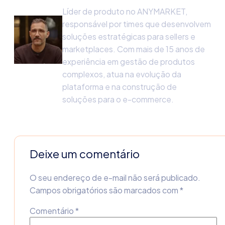
Líder de produto no ANYMARKET,
responsável por times que desenvolvem
soluções estratégicas para sellers e
marketplaces. Com mais de 15 anos de
experiência em gestão de produtos
complexos, atua na evolução da
plataforma e na construção de
soluções para o e-commerce.
Deixe um comentário
O seu endereço de e-mail não será publicado.
Campos obrigatórios são marcados com
*
Comentário
*