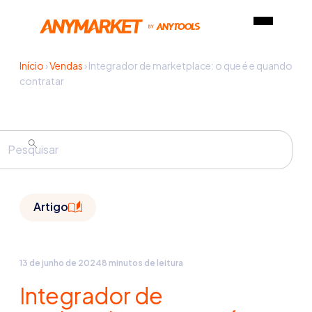
Início
›
Vendas
›
Integrador de marketplace: o que é e quando
contratar
Artigo
13 de junho de 2024
8 minutos de leitura
Integrador de